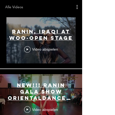
Alle Videos
Ranin, Iraqi at
WoO-Open Stage
Video abspielen
NEW!!! Ranin
Gala Show
OrientalDanceWeekendBav
2019
Video abspielen