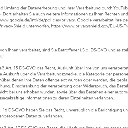
nd Umfang der Datenerhebung und ihrer Verarbeitung durch YouTube 
 Dort erhalten Sie auch weitere Informationen zu Ihren Rechten un
/www.google.de/intl/de/policies/privacy.
Google verarbeitet Ihre p
rivacy-Shield unterworfen,
https://www.privacyshield.gov/EU-US-F
 Ihnen verarbeitet, sind Sie Betroffener i.S.d. DS-GVO und es st
u:
äß Art. 15 DS-GVO das Recht, Auskunft über Ihre von uns verarbei
e Auskunft über die Verarbeitungszwecke, die Kategorie der perso
über denen Ihre Daten offengelegt wurden oder werden, die gepla
schung, Einschränkung der Verarbeitung oder Widerspruch, das Beste
 nicht bei uns erhoben wurden, sowie über das Bestehen einer autom
ussagekräftige Informationen zu deren Einzelheiten verlangen.
. 16 DS-GVO haben Sie das Recht, unverzüglich die Berichtigung unr
nenbezogenen Daten zu verlangen.
mäß Art. 17 DS-GVO das Recht, die Löschung Ihrer bei uns gespeic