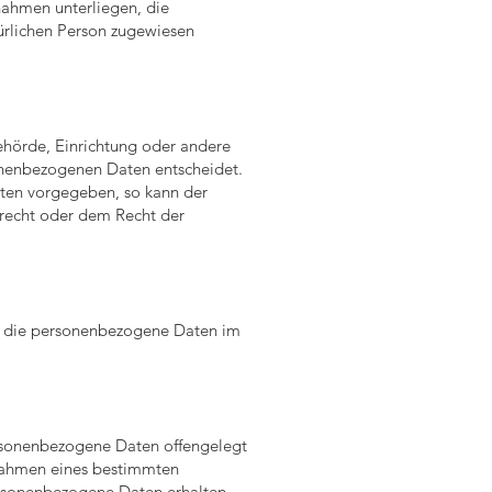
nahmen unterliegen, die
türlichen Person zugewiesen
 Behörde, Einrichtung oder andere
onenbezogenen Daten entscheidet.
aten vorgegeben, so kann der
recht oder dem Recht der
le, die personenbezogene Daten im
personenbezogene Daten offengelegt
 Rahmen eines bestimmten
rsonenbezogene Daten erhalten,