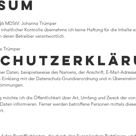
SSUM
ß §6 MDStV: Johanna Trümper
 inhaltlicher Kontrolle übernehme ich keine Haftung für die Inhalte ex
ch deren Betreiber verantwortlich.
na Trümper
SCHUTZERKLÄR
er Daten, beispielsweise des Namens, der Anschrift, E-Mail-Adress
 im Einklang mit der Datenschutz-Grundverordnung und in Übereins
stimmungen.
ng möchte ich die Öffentlichkeit über Art, Umfang und Zweck der vo
aten informieren. Ferner werden betroffene Personen mittels diese
rt.
f den Begrifflichkeiten, die durch den Europäischen Richtlinien- u