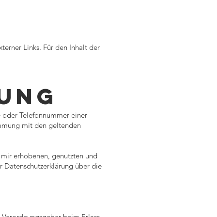
terner Links. Für den Inhalt der
UNG
e oder Telefonnummer einer
timmung mit den geltenden
n mir erhobenen, genutzten und
r Datenschutzerklärung über die
nd Verordnungsgeber beim Erlass