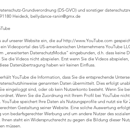
 Datenschutz-Grundverordnung (DS-GVO) und sonstiger datenschutzr
, 91180 Heideck,
bellydance-ranin@gmx.de
uTube
auf unserer Website ein, die auf
http://www.YouTube.com
gespeich
st ein Videoportal des US-amerikanischen Unternehmens YouTube LLC,
im „erweiterten DatenschutzModus“ eingebunden, d.h. dass keine Da
ie die Videos nicht abspielen. Erst wenn Sie die Videos abspielen
iese Datenübertragung haben wir keinen Einfluss.
erhält YouTube die Information, dass Sie die entsprechende Unterse
atenschutzhinweise genannten Daten übermittelt. Dies erfolgt una
s Sie eingeloggt sind, oder ob kein Nutzerkonto besteht. Wenn Sie b
eordnet. Wenn Sie die Zuordnung mit Ihrem Profil bei YouTube nicht
. YouTube speichert Ihre Daten als Nutzungsprofile und nutzt sie fü
rechten Gestaltung seiner Website. Eine solche Auswertung erfolgt i
g von bedarfsgerechter Werbung und um andere Nutzer des sozialen 
. Ihnen steht ein Widerspruchsrecht zu gegen die Bildung dieser Nutze
ten müssen.